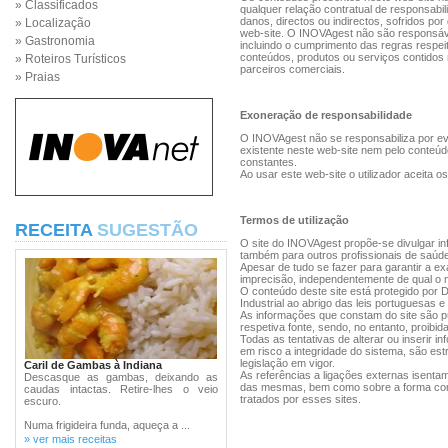
» Classificados
qualquer relação contratual de responsab
danos, directos ou indirectos, sofridos por
» Localização
web-site. O INOVAgest não são responsáveis
» Gastronomia
incluindo o cumprimento das regras respeit
conteúdos, produtos ou serviços contidos 
» Roteiros Turísticos
parceiros comerciais.
» Praias
Exoneração de responsabilidade
O INOVAgest não se responsabiliza por e
existente neste web-site nem pelo conteúd
constantes.
Ao usar este web-site o utilizador aceita
Termos de utilização
RECEITA
SUGESTÃO
O site do INOVAgest propõe-se divulgar in
também para outros profissionais de saúde
Apesar de tudo se fazer para garantir a e
imprecisão, independentemente de qual o m
O conteúdo deste site está protegido por Di
Industrial ao abrigo das leis portuguesas 
As informações que constam do site são p
respetiva fonte, sendo, no entanto, proibid
Todas as tentativas de alterar ou inserir 
em risco a integridade do sistema, são es
legislação em vigor.
Caril de Gambas à Indiana
As referências a ligações externas isent
Descasque as gambas, deixando as
das mesmas, bem como sobre a forma como
caudas intactas. Retire-lhes o veio
tratados por esses sites.
escuro.
Numa frigideira funda, aqueça a ...
» ver mais receitas