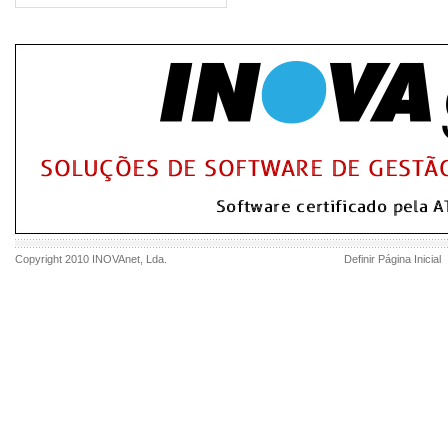
Copyright 2010
INOVAnet
, Lda.
Definir Página Inicial