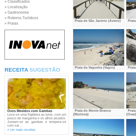
» Classificados
» Localização
» Gastronomia
» Roteiros Turísticos
Praia de São Jacinto (Aveiro)
Praia
» Praias
Praia da Vagueira (Vagos)
Prai
RECEITA
SUGESTÃO
Praia do Monte Branco
Praia
Ovos Mexidos com Gambas
(Murtosa)
(Ovar
Leva-se uma frigideira ao lume, com um
pouco de margarina e os alhos picados.
Juntam-se as gambas e tempera-se
com sal ...
» ver mais receitas