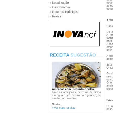
» Localização
nesse
as no
» Gastronomia
conti
» Roteiros Turísticos
» Praias
A S
Uso d
De um
A Por
facul
para
Nenhu
empre
seus 
RECEITA
SUGESTÃO
A pro
comp
Esta 
O tra
Os da
seu c
ou co
O for
anula
prese
Amêijoas com Presunto e Salsa
Lave as amêijoas e deixe-as de molho
em água e sal, dentro do frigorífico, de
um dia para o outro.
Priv
No dia ...
O Por
» ver mais receitas
pesso