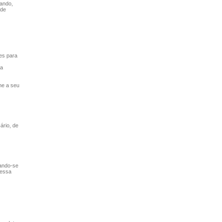
uando,
 de
es para
 a
ne a seu
ário, de
rando-se
ressa