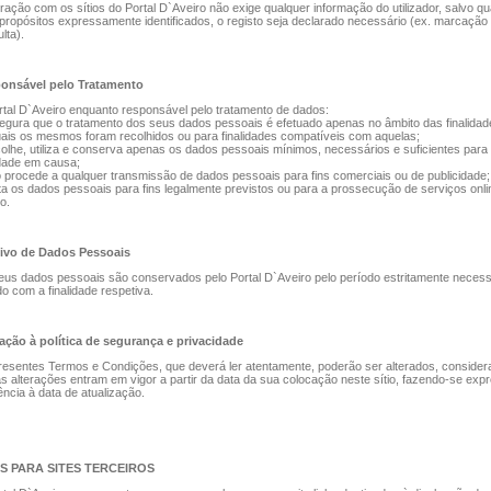
eração com os sítios do Portal D`Aveiro não exige qualquer informação do utilizador, salvo q
propósitos expressamente identificados, o registo seja declarado necessário (ex. marcação
lta).
onsável pelo Tratamento
tal D`Aveiro enquanto responsável pelo tratamento de dados:
egura que o tratamento dos seus dados pessoais é efetuado apenas no âmbito das finalidad
ais os mesmos foram recolhidos ou para finalidades compatíveis com aquelas;
olhe, utiliza e conserva apenas os dados pessoais mínimos, necessários e suficientes para
idade em causa;
 procede a qualquer transmissão de dados pessoais para fins comerciais ou de publicidade;
ta os dados pessoais para fins legalmente previstos ou para a prossecução de serviços onli
o.
ivo de Dados Pessoais
us dados pessoais são conservados pelo Portal D`Aveiro pelo período estritamente necess
o com a finalidade respetiva.
ração à política de segurança e privacidade
esentes Termos e Condições, que deverá ler atentamente, poderão ser alterados, conside
s alterações entram em vigor a partir da data da sua colocação neste sítio, fazendo-se exp
ência à data de atualização.
S PARA SITES TERCEIROS