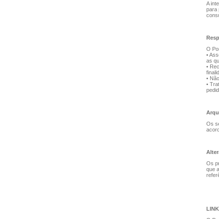
A int
para 
consu
Resp
O Por
• Ass
as qu
• Rec
final
• Não
• Tra
pedid
Arqu
Os se
acord
Alte
Os pr
que a
refer
LINK