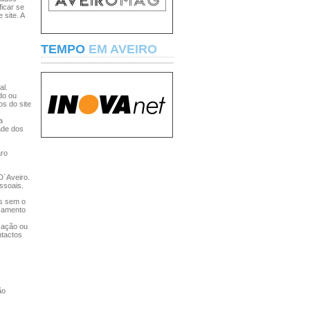
ficar se
 site. A
TEMPO
EM AVEIRO
al.
do ou
os do site
a
dade dos
aro
 D`Aveiro.
essoais.
os sem o
ssamento
icação ou
ntactos
ão