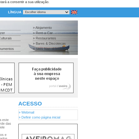
tará a consentir a sua utilização.
LÍNGUA
» Alojamento
azer
» Rent-a-Car
ulturais
» Restaurantes
» Bares & Discotecas
numentos
» Sites Nac. & Inter.
ACESSO
» Webmail
» Definir como página inicial
a este
orde das
dele
mos e
uados