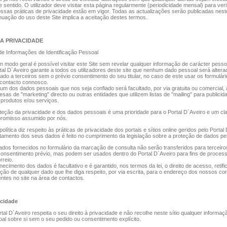
 sentido. O utilizador deve visitar esta página regularmente (periodicidade mensal) para veri
ssas práticas de privacidade estão em vigor. Todas as actualizações serão publicadas neste
nuação do uso deste Site implica a aceitação destes termos.
UA PRIVACIDADE
e Informações de Identificação Pessoal
 modo geral é possível visitar este Site sem revelar qualquer informação de carácter pesso
tal D`Aveiro garante a todos os utilizadores deste site que nenhum dado pessoal será altera
tado a terceiros sem o prévio consentimento do seu titular, no caso de este usar os formulári
 contacto connosco.
m dos dados pessoais que nos seja confiado será facultado, por via gratuita ou comercial, 
sas de "marketing" directo ou outras entidades que utilizem listas de "mailing" para publici
produtos e/ou serviços.
teção da privacidade e dos dados pessoais é uma prioridade para o Portal D`Aveiro e um cl
romisso assumido por nós.
política diz respeito às práticas de privacidade dos portais e sítios online geridos pelo Portal
tamento dos seus dados é feito no cumprimento da legislação sobre a proteção de dados p
dos fornecidos no formulário da marcação de consulta não serão transferidos para terceir
onsentimento prévio, mas podem ser usados dentro do Portal D`Aveiro para fins de proce
rreio.
necimento dos dados é facultativo e é garantido, nos termos da lei, o direito de acesso, retif
ção de qualquer dado que lhe diga respeito, por via escrita, para o endereço dos nossos co
ntes no site na área de contactos.
acidade
tal D`Aveiro respeita o seu direito à privacidade e não recolhe neste sítio qualquer informaç
al sobre si sem o seu pedido ou consentimento explícito.