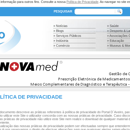
a informação para outros fins. Consulte a nossa
Política de Privacidade
. Ao navegar no site es
PESQUISAR
» Notícias
» Saúde
» Blogs
» Desporto & L
» Serviços Públicos
» Associações C
» Indústria
» Educação
» Comércio
» Museus & Mo
LÍTICA DE PRIVACIDADE
documento descreve as práticas referentes à política de privacidade do Portal D`Aveiro, par
 Ao utilizar este Site o utilizador concorda com as nossas práticas de privacidade. Caso disc
s práticas de privacidade não utilize este Site nem realize o download de qualquer material 
niente.
tualização das nossas práticas de privacidade podem ser efectuadas sempre que entender
 já nos reservamos o direito de efectuar alterações sem que quaisquer alertas sejam efect