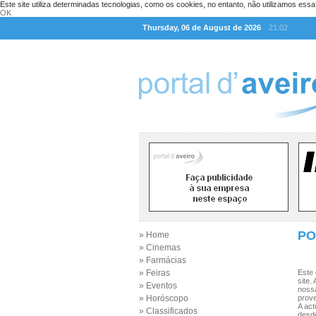
Este site utiliza determinadas tecnologias, como os cookies, no entanto, não utilizamos ess
OK
Thursday, 06 de August de 2026
21:02
PO
» Home
» Cinemas
» Farmácias
» Feiras
Este 
site.
» Eventos
nossa
» Horóscopo
prove
A ac
» Classificados
desde