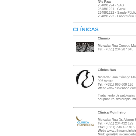
Nºs Fax:
234891224 - SAG
234891221 - Geral
234891222 - Saúde Públi
234891223 - Laboratório Di
CLÍNICAS
Climaio
Morada:
Rua Cónego Maio,
Tel:
(+351) 234 287 645
Clínica Bao
Morada:
Rua Cónego Maio,
996 Aveiro
Tel:
(+351) 968 609 126
Web:
www.clinicabao.co
Tratamento de patologias
acupuntura, fitoterapia, m
Clínica Moinheiro
Morada:
Rua Dr. Alberto S
Tel:
(+351) 234 422 129
Fax:
(+351) 234 422 915
Web:
www.clinicamoinheir
Mail:
geral@clinicamoinhe