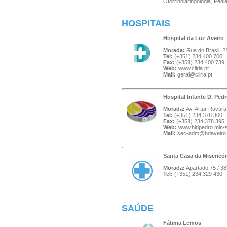
Otorrinolaringologia, Pedia
HOSPITAIS
Hospital da Luz Aveiro
Morada:
Rua do Brasil, 2
Tel:
(+351) 234 400 700
Fax:
(+351) 234 400 739
Web:
www.cliria.pt
Mail:
geral@cliria.pt
Hospital Infante D. Ped
Morada:
Av. Artur Ravara
Tel:
(+351) 234 378 300
Fax:
(+351) 234 378 395
Web:
www.hidpedro.min-
Mail:
sec-adm@hdaveiro.
Santa Casa da Misericór
Morada:
Apartado 75 / 38
Tel:
(+351) 234 329 430
SAÚDE
Fátima Lemos