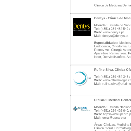
Clínica de Medicina Dentá
Dentys - Clínica de Med
Morada:
Estrada de São B
Tel:
(+351) 234 484 542 
Web:
www.dentys.pt
Mail:
dentys@dentys.pt
Especialidades:
Medicina
Endodontia, Ortodontia, E
Removível, Cirurgia Avanç
Aparelhos Removíveis, Pe
laser, Desvitalizações. 
Rufino Silva, Clínica O
Tel:
(+351) 239 484 348 /
Web:
www.oftalmologia.co
Mail:
rufino.silva@oftalmo
UPCARE Medical Cente
Morada:
Estrada Nacional
Tel:
(+351) 234 426 640/ 
Web:
http://www.upcare.p
Mail:
geral@upcare.pt
Áreas Clínicas: Medicina D
Clínica Geral, Dermatologi