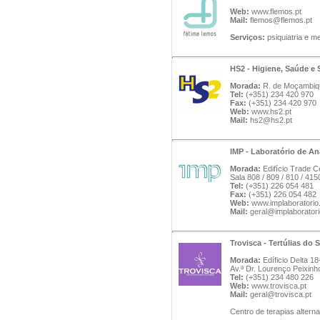
Web:
www.flemos.pt
Mail:
flemos@flemos.pt
Serviços:
psiquiatria e me
HS2 - Higiene, Saúde e 
Morada:
R. de Moçambique
Tel:
(+351) 234 420 970
Fax:
(+351) 234 420 970
Web:
www.hs2.pt
Mail:
hs2@hs2.pt
IMP - Laboratório de A
Morada:
Edifício Trade 
Sala 808 / 809 / 810 / 41
Tel:
(+351) 226 054 481
Fax:
(+351) 226 054 482
Web:
www.implaboratori
Mail:
geral@implaborator
Trovisca - Tertúlias do 
Morada:
Edíficio Delta 18
Av.ª Dr. Lourenço Peixinh
Tel:
(+351) 234 480 226
Web:
www.trovisca.pt
Mail:
geral@trovisca.pt
Centro de terapias altern