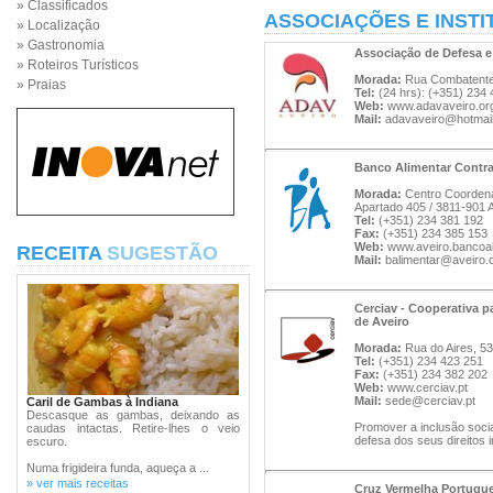
» Classificados
ASSOCIAÇÕES E INSTI
» Localização
» Gastronomia
Associação de Defesa e
» Roteiros Turísticos
Morada:
Rua Combatentes
» Praias
Tel:
(24 hrs): (+351) 234
Web:
www.adavaveiro.or
Mail:
adavaveiro@hotmai
Banco Alimentar Contra
Morada:
Centro Coordena
Apartado 405 / 3811-901 
Tel:
(+351) 234 381 192
Fax:
(+351) 234 385 153
Web:
www.aveiro.bancoal
RECEITA
SUGESTÃO
Mail:
balimentar@aveiro.c
Cerciav - Cooperativa 
de Aveiro
Morada:
Rua do Aires, 53
Tel:
(+351) 234 423 251
Fax:
(+351) 234 382 202
Web:
www.cerciav.pt
Mail:
sede@cerciav.pt
Caril de Gambas à Indiana
Descasque as gambas, deixando as
Promover a inclusão socia
caudas intactas. Retire-lhes o veio
defesa dos seus direitos i
escuro.
Numa frigideira funda, aqueça a ...
» ver mais receitas
Cruz Vermelha Portugue