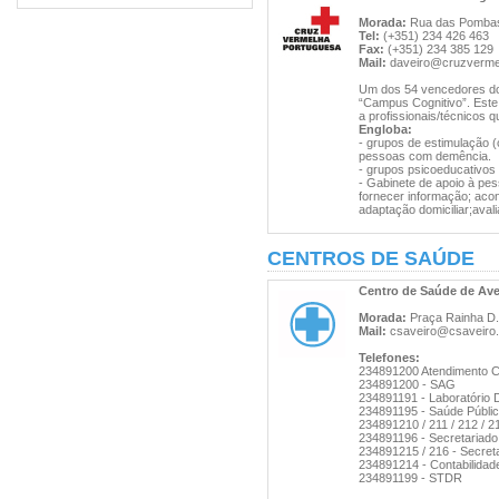
Morada:
Rua das Pombas,
Tel:
(+351) 234 426 463
Fax:
(+351) 234 385 129
Mail:
daveiro@cruzvermel
Um dos 54 vencedores do 
“Campus Cognitivo”. Este
a profissionais/técnicos q
Engloba:
- grupos de estimulação (c
pessoas com demência.
- grupos psicoeducativos
- Gabinete de apoio à pes
fornecer informação; acon
adaptação domiciliar;ava
CENTROS DE SAÚDE
Centro de Saúde de Ave
Morada:
Praça Rainha D. 
Mail:
csaveiro@csaveiro.
Telefones:
234891200 Atendimento 
234891200 - SAG
234891191 - Laboratório Di
234891195 - Saúde Públi
234891210 / 211 / 212 / 2
234891196 - Secretariado
234891215 / 216 - Secreta
234891214 - Contabilidad
234891199 - STDR