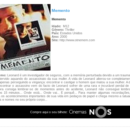
Memento
Memento
Idade:
M12
Género:
Thriller
País:
Estados Unidos
Ano:
2000
Site:
http://www.otnemem.com
umo:
Leonard é um investigador de seguros, com a memória perturbada devido a um trauma
ntervido aquando do assassinato da sua muller. A vida de Leonard alterou-se completamen
apenas perseguindo a vingança: encontrar e castigar o homem que matou a sua mulher. A d
ncontrar o assassino vem do facto de Leonard sofrer de uma rara e incurável perdal de
ra consiga lembrar-se de momentos antes do acidente, Leonard não consegue lembr
mos 15 minutos... Onde está... Onde vai... E porquê... Para manter algumas recordações
a os acontecimentos importantes de sua vida em pedaços de papel e chega mesmo a tatua
s e nomes no seu próprio corpo...
Compre aqui o seu bilhete: