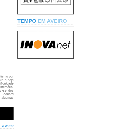
TEMPO
EM AVEIRO
tismo por
te e hoje
ificuldade
 memória.
ar-se dos
, Leonard
r algumas
« Voltar