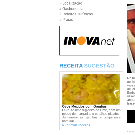
» Localização
» Gastronomia
» Roteiros Turísticos
» Praias
RECEITA
SUGESTÃO
Res
ter i
vive 
de e
Embo
últi
anot
frase
Ovos Mexidos com Gambas
Leva-se uma frigideira ao lume, com um
pouco de margarina e os alhos picados.
Juntam-se as gambas e tempera-se
com sal ...
» ver mais receitas