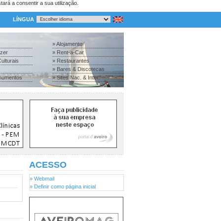
tará a consentir a sua utilização.
LÍNGUA
» Alojamento
azer
» Rent-a-Car
ulturais
» Restaurantes
» Bares & Discotecas
numentos
» Sites Nac. & Inter.
ACESSO
» Webmail
» Definir como página inicial