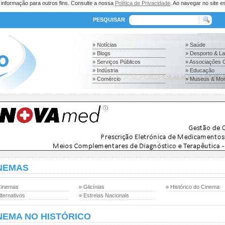
a informação para outros fins. Consulte a nossa
Política de Privacidade
. Ao navegar no site es
PESQUISAR
» Notícias
» Saúde
» Blogs
» Desporto & L
» Serviços Públicos
» Associações C
» Indústria
» Educação
» Comércio
» Museus & Mo
NEMAS
Cinemas
» Glicínias
» Histórico do Cinema
lternativos
» Estreias Nacionais
NEMA NO HISTÓRICO