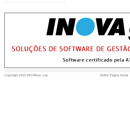
Copyright 2010
INOVAnet
, Lda.
Definir Página Inicial