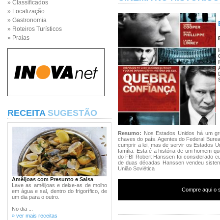
» Classificados
» Localização
» Gastronomia
» Roteiros Turísticos
» Praias
RECEITA
SUGESTÃO
Resumo:
Nos Estados Unidos há um gr
chaves do país. Agentes do Federal Bureau
cumprir a lei, mas de servir os Estados
família. Esta é a história de um homem qu
do FBI Robert Hanssen foi considerado cu
de duas décadas Hanssen vendeu sistemá
União Soviética
Amêijoas com Presunto e Salsa
Lave as amêijoas e deixe-as de molho
Compre aqui o s
em água e sal, dentro do frigorífico, de
um dia para o outro.
No dia ...
» ver mais receitas