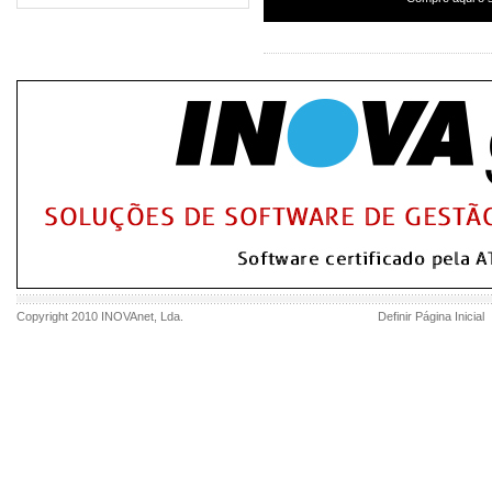
Copyright 2010
INOVAnet
, Lda.
Definir Página Inicial