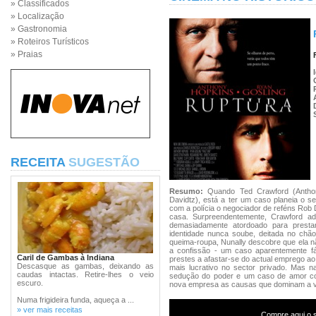
» Classificados
» Localização
» Gastronomia
» Roteiros Turísticos
» Praias
RECEITA
SUGESTÃO
Resumo:
Quando Ted Crawford (Antho
Davidtz), está a ter um caso planeia o s
com a polícia o negociador de reféns Rob D
casa. Surpreendentemente, Crawford ad
demasiadamente atordoado para presta
identidade nunca soube, deitada no chã
queima-roupa, Nunally descobre que ela n
a confissão - um caso aparentemente fá
Caril de Gambas à Indiana
prestes a afastar-se do actual emprego ao 
Descasque as gambas, deixando as
mais lucrativo no sector privado. Mas n
caudas intactas. Retire-lhes o veio
sedução do poder e um caso de amor c
escuro.
nova empresa as causas que dominam a von
Numa frigideira funda, aqueça a ...
» ver mais receitas
Compre aqui o s