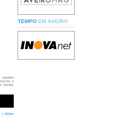
TEMPO
EM AVEIRO
os mantém
izá-los e
e mental,
« Voltar