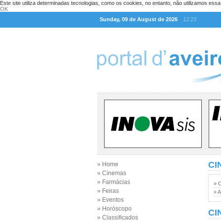
Este site utiliza determinadas tecnologias, como os cookies, no entanto, não utilizamos ess
OK
Sunday, 09 de August de 2026
12:23
CI
» Home
» Cinemas
» Farmácias
» 
» Feiras
» A
» Eventos
» Horóscopo
CI
» Classificados