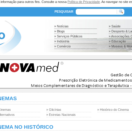
a informação para outros fins. Consulte a nossa
Política de Privacidade
. Ao navegar no site es
PESQUISAR
» Notícias
» Saúde
» Blogs
» Desporto & L
» Serviços Públicos
» Associações C
» Indústria
» Educação
» Comércio
» Museus & Mo
NEMAS
Cinemas
» Glicínias
» Histórico do Cinema
lternativos
» Estreias Nacionais
NEMA NO HISTÓRICO