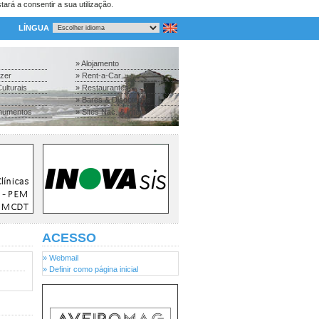
tará a consentir a sua utilização.
LÍNGUA
» Alojamento
azer
» Rent-a-Car
ulturais
» Restaurantes
» Bares & Discotecas
numentos
» Sites Nac. & Inter.
ACESSO
» Webmail
» Definir como página inicial