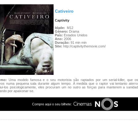
Cativeiro
Captivity
Idade:
M12
Género:
Drama
País:
Estados Unidos
Ano:
2006
Duração:
91 min min
Site:
http://captivitythemovie.com/
umo:
Uma modelo famosa e o seu motorista são raptados por um serial-killer, que 
ivos numa pequena sala durante algum tempo. À medida que o raptor vai tentanto aterror
riui-los psicologicamente, eles procuram um no outro as forças para manterem a sanidad
ando por apaixonar-se.
Compre aqui o seu bilhete: