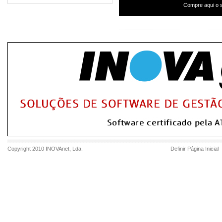
Compre aqui o s
Copyright 2010
INOVAnet
, Lda.
Definir Página Inicial