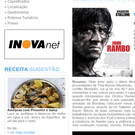
» Classificados
» Localização
» Gastronomia
» Roteiros Turísticos
» Praias
RECEITA
SUGESTÃO
Resumo:
Vinte anos após o último film
proximidades de Thai-Burma (Myanmar), a 
conflito Birmanês, vai já no seu 60.º an
montanhas e nas selvas pescando, e caçan
quando missionários dos Direitos Huma
explicam-lhe que desde o ano passado,
armadas da Birmânia, colocaram minas a
Rambo guia-os através do rio Salween p
Amêijoas com Presunto e Salsa
Karen. Menos de duas semanas mais tar
Lave as amêijoas e deixe-as de molho
trabalhadores da Ajuda Humanitária não r
em água e sal, dentro do frigorífico, de
Embora o exército dos EUA o tenha treina
um dia para o outro.
a relutância de Rambo para a violência e
mas continuam, contudo, visíveis. Entretant
No dia ...
» ver mais receitas