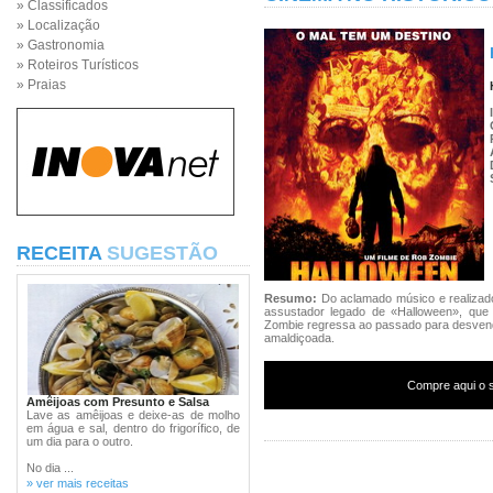
» Classificados
» Localização
» Gastronomia
» Roteiros Turísticos
» Praias
RECEITA
SUGESTÃO
Resumo:
Do aclamado músico e realiza
assustador legado de «Halloween», que 
Zombie regressa ao passado para desvend
amaldiçoada.
Compre aqui o s
Amêijoas com Presunto e Salsa
Lave as amêijoas e deixe-as de molho
em água e sal, dentro do frigorífico, de
um dia para o outro.
No dia ...
» ver mais receitas