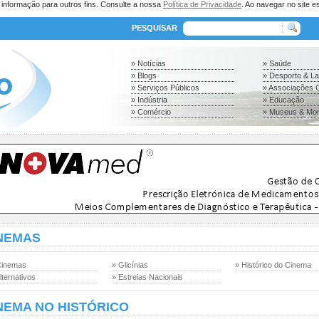
a informação para outros fins. Consulte a nossa
Política de Privacidade
. Ao navegar no site es
PESQUISAR
» Notícias
» Saúde
» Blogs
» Desporto & L
» Serviços Públicos
» Associações C
» Indústria
» Educação
» Comércio
» Museus & Mo
NEMAS
Cinemas
» Glicínias
» Histórico do Cinema
lternativos
» Estreias Nacionais
NEMA NO HISTÓRICO