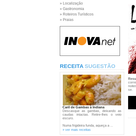
» Localização
» Gastronomia
» Roteiros Turísticos
» Praias
RECEITA
SUGESTÃO
Res
corre
noit
se.
Caril de Gambas à Indiana
Descasque as gambas, deixando as
caudas intactas. Retire-lhes o veio
escuro.
Numa frigideira funda, aqueça a ...
» ver mais receitas