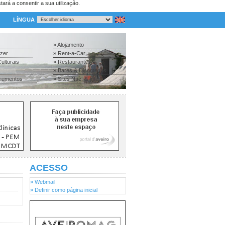
tará a consentir a sua utilização.
LÍNGUA
» Alojamento
azer
» Rent-a-Car
ulturais
» Restaurantes
» Bares & Discotecas
numentos
» Sites Nac. & Inter.
ACESSO
» Webmail
» Definir como página inicial