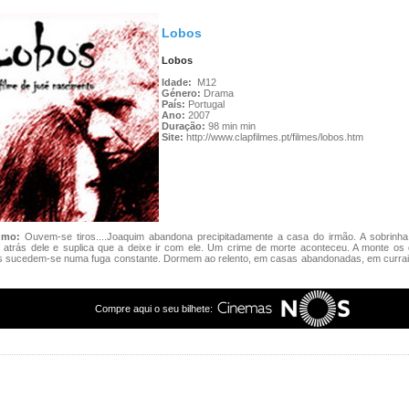
Lobos
Lobos
Idade:
M12
Género:
Drama
País:
Portugal
Ano:
2007
Duração:
98 min min
Site:
http://www.clapfilmes.pt/filmes/lobos.htm
umo:
Ouvem-se tiros....Joaquim abandona precipitadamente a casa do irmão. A sobrinh
 atrás dele e suplica que a deixe ir com ele. Um crime de morte aconteceu. A monte os 
es sucedem-se numa fuga constante. Dormem ao relento, em casas abandonadas, em curra
Compre aqui o seu bilhete: