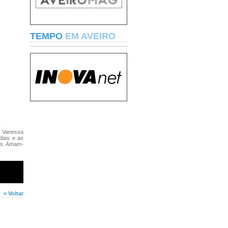
TEMPO
EM AVEIRO
a Vanessa
dias e as
is. Amam-
« Voltar