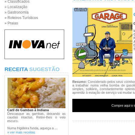
» Classificados
» Localização
» Gastronomia
» Roteiros Turísticos
» Praias
RECEITA
SUGESTÃO
Resumo:
Considerado pelos seus vizinhos
a trabalhar numa velha bomba de gasoli
simples, solitário, constantemente optim
aprendiz à estação de serviço vai mudar t
Compre aqui o s
Caril de Gambas à Indiana
Descasque as gambas, deixando as
caudas intactas. Retire-lhes o veio
escuro.
Numa frigideira funda, aqueça a ...
» ver mais receitas