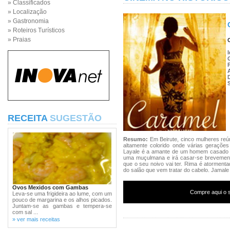
» Classificados
» Localização
» Gastronomia
» Roteiros Turísticos
» Praias
RECEITA
SUGESTÃO
Resumo:
Em Beirute, cinco mulheres re
altamente colorido onde várias geraçõ
Layale é a amante de um homem casado e 
uma muçulmana e irá casar-se brevement
que o seu noivo vai ter. Rima é atorment
do salão que vem tratar do cabelo. Jamale 
Ovos Mexidos com Gambas
Compre aqui o s
Leva-se uma frigideira ao lume, com um
pouco de margarina e os alhos picados.
Juntam-se as gambas e tempera-se
com sal ...
» ver mais receitas