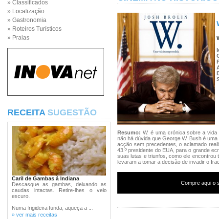
» Classificados
» Localização
» Gastronomia
» Roteiros Turísticos
» Praias
RECEITA
SUGESTÃO
Resumo:
W. é uma crónica sobre a vida
não há dúvida que George W. Bush é uma d
acção sem precedentes, o aclamado realiz
43.º presidente do EUA, para o grande ecr
suas lutas e triunfos, como ele encontrou 
levaram a tomar a decisão de invadir o Ira
Caril de Gambas à Indiana
Compre aqui o s
Descasque as gambas, deixando as
caudas intactas. Retire-lhes o veio
escuro.
Numa frigideira funda, aqueça a ...
» ver mais receitas