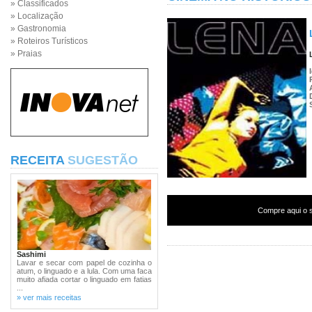
» Classificados
» Localização
» Gastronomia
» Roteiros Turísticos
» Praias
RECEITA
SUGESTÃO
Compre aqui o s
Sashimi
Lavar e secar com papel de cozinha o
atum, o linguado e a lula. Com uma faca
muito afiada cortar o linguado em fatias
...
» ver mais receitas