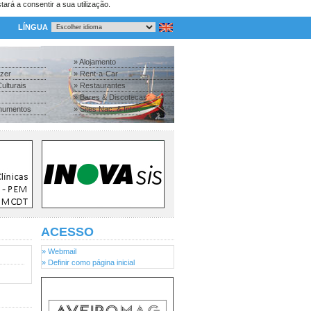
tará a consentir a sua utilização.
LÍNGUA
» Alojamento
azer
» Rent-a-Car
ulturais
» Restaurantes
» Bares & Discotecas
numentos
» Sites Nac. & Inter.
ACESSO
» Webmail
» Definir como página inicial