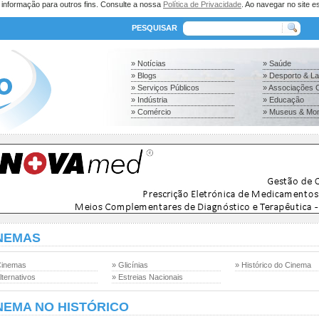
a informação para outros fins. Consulte a nossa
Política de Privacidade
. Ao navegar no site es
PESQUISAR
» Notícias
» Saúde
» Blogs
» Desporto & L
» Serviços Públicos
» Associações C
» Indústria
» Educação
» Comércio
» Museus & Mo
NEMAS
Cinemas
» Glicínias
» Histórico do Cinema
lternativos
» Estreias Nacionais
NEMA NO HISTÓRICO