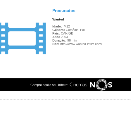
Procurados
Wanted
Idade:
M12
Género:
Comédia, Pol
País:
CAN/GB
Ano:
2003
Duração:
98 min
Site:
http://www.wanted-lefilm.com/
Compre aqui o seu bilhete: