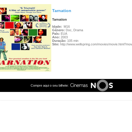
Tarnation
Tarnation
Idade:
M16
Género:
Doc, Drama
País:
EUA
Ano:
2003
Duração:
105 min
Site:
http://www.wellspring.com/movies/movie.html?mov
Compre aqui o seu bilhete: