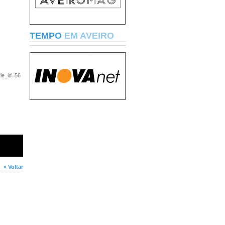
TEMPO
EM AVEIRO
ie_id=56
« Voltar