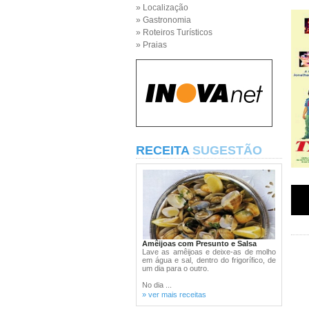
» Localização
» Gastronomia
» Roteiros Turísticos
» Praias
RECEITA
SUGESTÃO
Amêijoas com Presunto e Salsa
Lave as amêijoas e deixe-as de molho
em água e sal, dentro do frigorífico, de
um dia para o outro.
No dia ...
» ver mais receitas