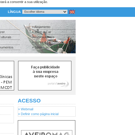
tará a consentir a sua utilização.
LÍNGUA
» Alojamento
azer
» Rent-a-Car
ulturais
» Restaurantes
» Bares & Discotecas
numentos
» Sites Nac. & Inter.
ACESSO
» Webmail
» Definir como página inicial