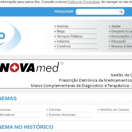
a informação para outros fins. Consulte a nossa
Política de Privacidade
. Ao navegar no site es
PESQUISAR
» Notícias
» Saúde
» Blogs
» Desporto & L
» Serviços Públicos
» Associações C
» Indústria
» Educação
» Comércio
» Museus & Mo
NEMAS
Cinemas
» Glicínias
» Histórico do Cinema
lternativos
» Estreias Nacionais
NEMA NO HISTÓRICO