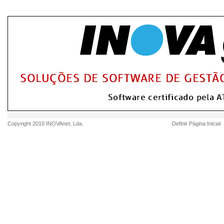
Copyright 2010
INOVAnet
, Lda.
Definir Página Inicial