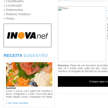
» Classificados
» Localização
» Gastronomia
» Roteiros Turísticos
» Praias
RECEITA
SUGESTÃO
Resumo:
Parte de um encontro de irmãos
não vê o irmão mais velho há dez. Uma f
resolver. A chegada de Bennie só vai anteci
Compre aqui o s
Sashimi
Lavar e secar com papel de cozinha o
atum, o linguado e a lula. Com uma faca
muito afiada cortar o linguado em fatias
...
» ver mais receitas