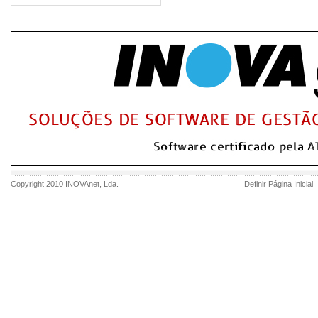
Copyright 2010
INOVAnet
, Lda.
Definir Página Inicial