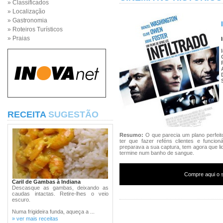
» Classificados
» Localização
» Gastronomia
» Roteiros Turísticos
» Praias
RECEITA
SUGESTÃO
Resumo:
O que parecia um plano perfeit
ter que fazer reféns clientes e funcio
preparava a sua captura, tem agora que li
termine num banho de sangue.
Compre aqui o s
Caril de Gambas à Indiana
Descasque as gambas, deixando as
caudas intactas. Retire-lhes o veio
escuro.
Numa frigideira funda, aqueça a ...
» ver mais receitas