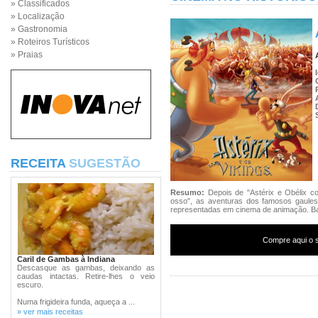
» Classificados
» Localização
» Gastronomia
» Roteiros Turísticos
» Praias
RECEITA
SUGESTÃO
Resumo:
Depois de "Astérix e Obélix c
osso", as aventuras dos famosos gaules
representadas em cinema de animação. Ba
Compre aqui o s
Caril de Gambas à Indiana
Descasque as gambas, deixando as
caudas intactas. Retire-lhes o veio
escuro.
Numa frigideira funda, aqueça a ...
» ver mais receitas