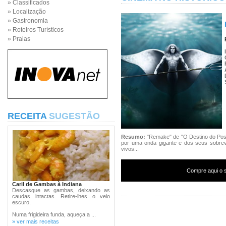
» Classificados
» Localização
» Gastronomia
» Roteiros Turísticos
» Praias
RECEITA
SUGESTÃO
Resumo:
"Remake" de "O Destino do Posei
por uma onda gigante e dos seus sobrev
vivos...
Compre aqui o s
Caril de Gambas à Indiana
Descasque as gambas, deixando as
caudas intactas. Retire-lhes o veio
escuro.
Numa frigideira funda, aqueça a ...
» ver mais receitas