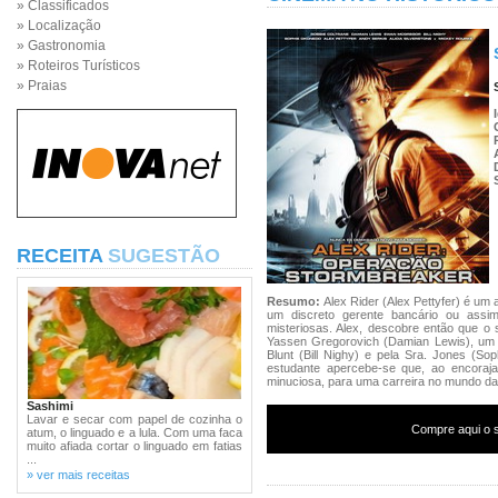
» Classificados
» Localização
» Gastronomia
» Roteiros Turísticos
» Praias
RECEITA
SUGESTÃO
Resumo:
Alex Rider (Alex Pettyfer) é um
um discreto gerente bancário ou assi
misteriosas. Alex, descobre então que o 
Yassen Gregorovich (Damian Lewis), um 
Blunt (Bill Nighy) e pela Sra. Jones (S
estudante apercebe-se que, ao encoraja
minuciosa, para uma carreira no mundo da
Sashimi
Lavar e secar com papel de cozinha o
Compre aqui o s
atum, o linguado e a lula. Com uma faca
muito afiada cortar o linguado em fatias
...
» ver mais receitas