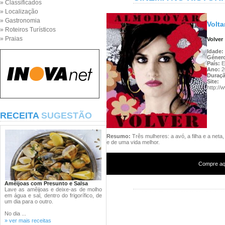
» Classificados
» Localização
» Gastronomia
Volta
» Roteiros Turísticos
» Praias
Volver
Idade:
Géner
País:
E
Ano:
2
Duraç
Site:
http://
RECEITA
SUGESTÃO
Resumo:
Três mulheres: a avó, a filha e a net
e de uma vida melhor.
Compre aqu
Amêijoas com Presunto e Salsa
Lave as amêijoas e deixe-as de molho
em água e sal, dentro do frigorífico, de
um dia para o outro.
No dia ...
» ver mais receitas