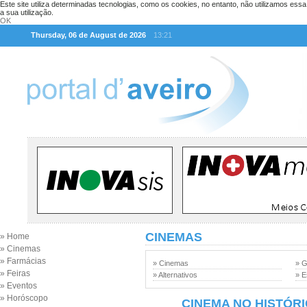
Este site utiliza determinadas tecnologias, como os cookies, no entanto, não utilizamos ess
a sua utilização.
OK
Thursday, 06 de August de 2026
13:21
CINEMAS
» Home
» Cinemas
» Farmácias
» Cinemas
» G
» Feiras
» Alternativos
» E
» Eventos
» Horóscopo
CINEMA NO HISTÓR