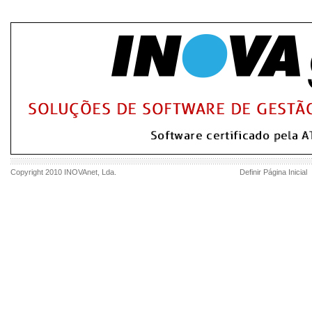
Copyright 2010
INOVAnet
, Lda.
Definir Página Inicial