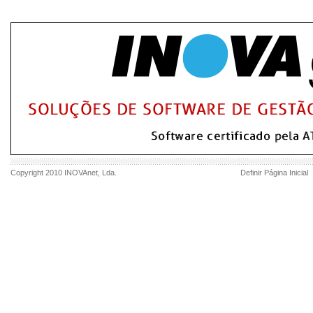
Copyright 2010
INOVAnet
, Lda.
Definir Página Inicial