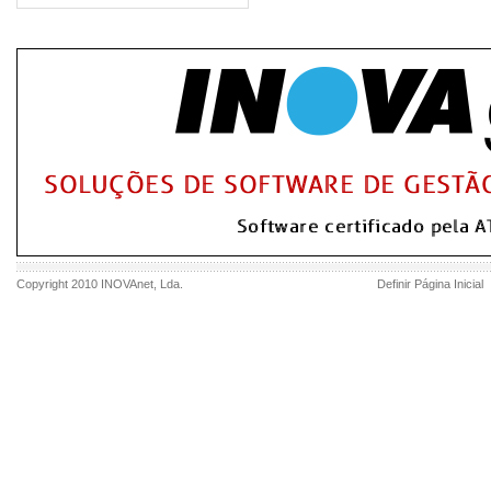
Copyright 2010
INOVAnet
, Lda.
Definir Página Inicial