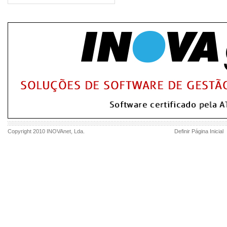
Copyright 2010
INOVAnet
, Lda.
Definir Página Inicial