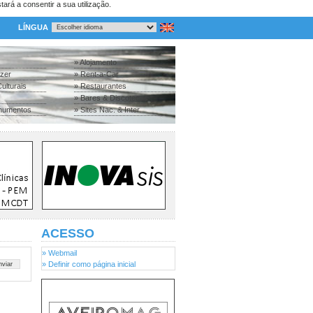
tará a consentir a sua utilização.
LÍNGUA
» Alojamento
azer
» Rent-a-Car
ulturais
» Restaurantes
» Bares & Discotecas
numentos
» Sites Nac. & Inter.
ACESSO
» Webmail
» Definir como página inicial