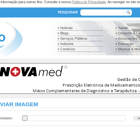
a informação para outros fins. Consulte a nossa
Política de Privacidade
. Ao navegar no site es
PESQUISAR
» Notícias
» Saúde
» Blogs
» Desporto & L
» Serviços Públicos
» Associações C
» Indústria
» Educação
» Comércio
» Museus & Mo
VIAR IMAGEM
icheiro: