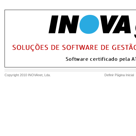
Copyright 2010
INOVAnet
, Lda.
Definir Página Inicial