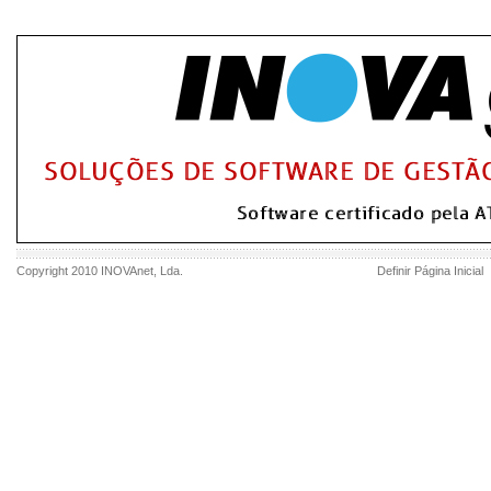
Copyright 2010
INOVAnet
, Lda.
Definir Página Inicial