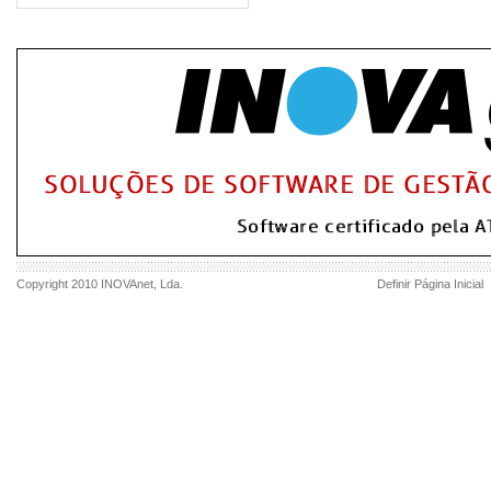
Copyright 2010
INOVAnet
, Lda.
Definir Página Inicial