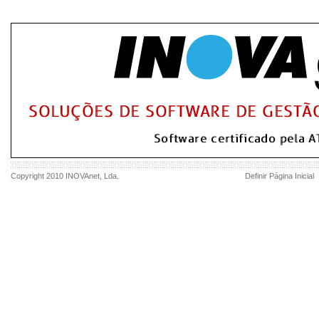
Copyright 2010
INOVAnet
, Lda.
Definir Página Inicial