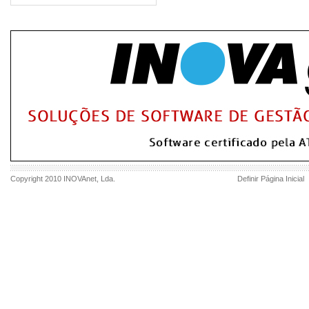
Copyright 2010
INOVAnet
, Lda.
Definir Página Inicial