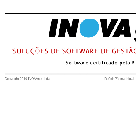
Copyright 2010
INOVAnet
, Lda.
Definir Página Inicial