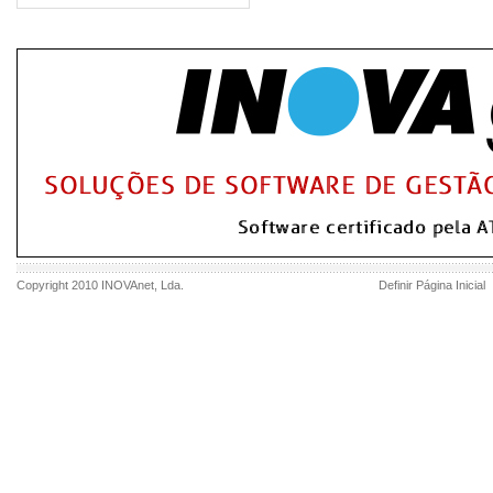
Copyright 2010
INOVAnet
, Lda.
Definir Página Inicial