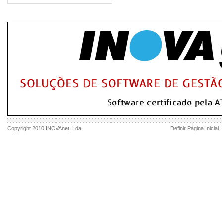
Copyright 2010
INOVAnet
, Lda.
Definir Página Inicial