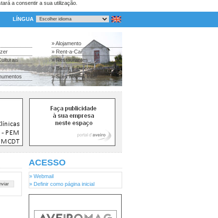
tará a consentir a sua utilização.
LÍNGUA
» Alojamento
azer
» Rent-a-Car
ulturais
» Restaurantes
» Bares & Discotecas
numentos
» Sites Nac. & Inter.
ACESSO
» Webmail
» Definir como página inicial