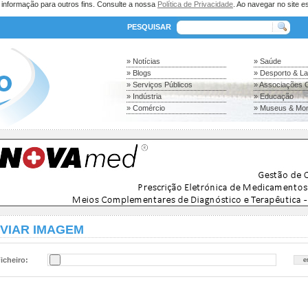
a informação para outros fins. Consulte a nossa
Política de Privacidade
. Ao navegar no site es
PESQUISAR
» Notícias
» Saúde
» Blogs
» Desporto & L
» Serviços Públicos
» Associações C
» Indústria
» Educação
» Comércio
» Museus & Mo
VIAR IMAGEM
icheiro: