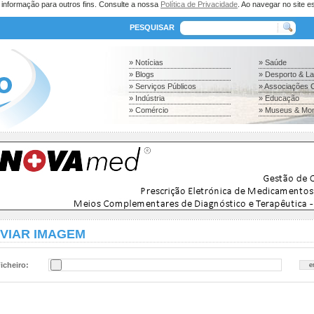
a informação para outros fins. Consulte a nossa
Política de Privacidade
. Ao navegar no site es
PESQUISAR
» Notícias
» Saúde
» Blogs
» Desporto & L
» Serviços Públicos
» Associações C
» Indústria
» Educação
» Comércio
» Museus & Mo
VIAR IMAGEM
icheiro: