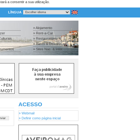
tará a consentir a sua utilização.
LÍNGUA
» Alojamento
azer
» Rent-a-Car
ulturais
» Restaurantes
» Bares & Discotecas
numentos
» Sites Nac. & Inter.
ACESSO
» Webmail
» Definir como página inicial