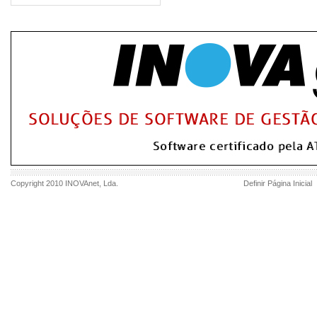
Copyright 2010
INOVAnet
, Lda.
Definir Página Inicial