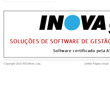
Copyright 2010
INOVAnet
, Lda.
Definir Página Inicial