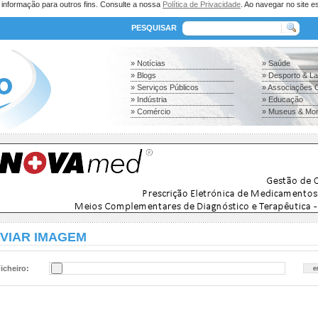
a informação para outros fins. Consulte a nossa
Política de Privacidade
. Ao navegar no site es
PESQUISAR
» Notícias
» Saúde
» Blogs
» Desporto & L
» Serviços Públicos
» Associações C
» Indústria
» Educação
» Comércio
» Museus & Mo
VIAR IMAGEM
icheiro: