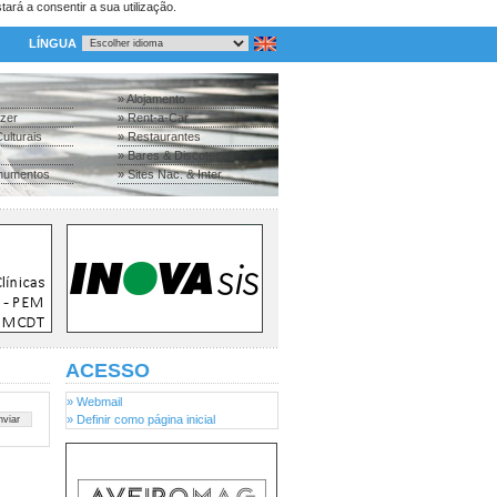
tará a consentir a sua utilização.
LÍNGUA
» Alojamento
azer
» Rent-a-Car
ulturais
» Restaurantes
» Bares & Discotecas
numentos
» Sites Nac. & Inter.
ACESSO
» Webmail
» Definir como página inicial