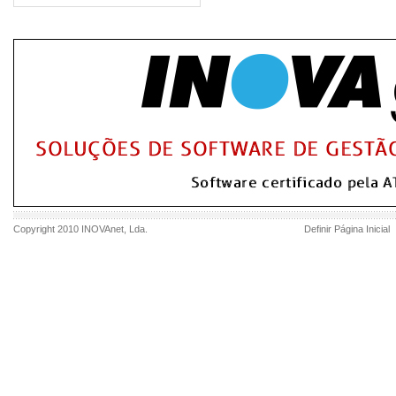
Copyright 2010
INOVAnet
, Lda.
Definir Página Inicial