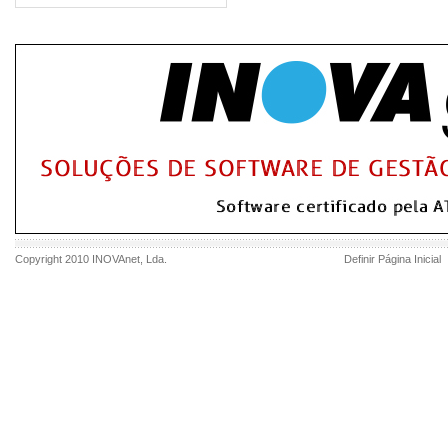
Copyright 2010
INOVAnet
, Lda.
Definir Página Inicial