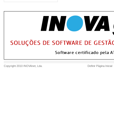
Copyright 2010
INOVAnet
, Lda.
Definir Página Inicial