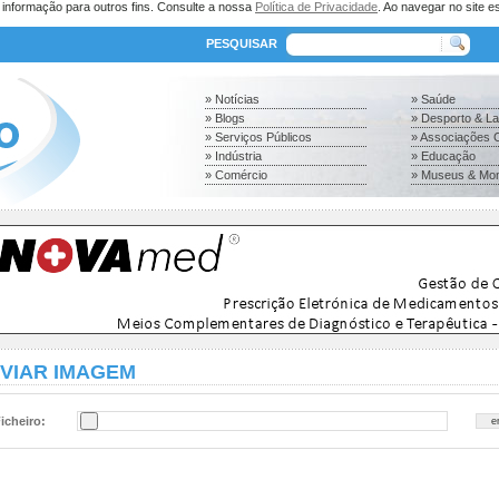
a informação para outros fins. Consulte a nossa
Política de Privacidade
. Ao navegar no site es
PESQUISAR
» Notícias
» Saúde
» Blogs
» Desporto & L
» Serviços Públicos
» Associações C
» Indústria
» Educação
» Comércio
» Museus & Mo
VIAR IMAGEM
icheiro: