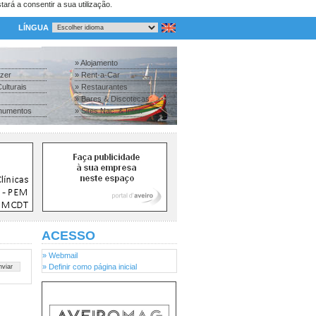
tará a consentir a sua utilização.
LÍNGUA
» Alojamento
azer
» Rent-a-Car
ulturais
» Restaurantes
» Bares & Discotecas
numentos
» Sites Nac. & Inter.
ACESSO
» Webmail
» Definir como página inicial