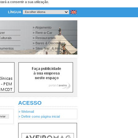
tará a consentir a sua utilização.
LÍNGUA
» Alojamento
azer
» Rent-a-Car
ulturais
» Restaurantes
» Bares & Discotecas
numentos
» Sites Nac. & Inter.
ACESSO
» Webmail
» Definir como página inicial