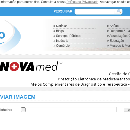
a informação para outros fins. Consulte a nossa
Política de Privacidade
. Ao navegar no site es
PESQUISAR
» Notícias
» Saúde
» Blogs
» Desporto & L
» Serviços Públicos
» Associações C
» Indústria
» Educação
» Comércio
» Museus & Mo
VIAR IMAGEM
icheiro: