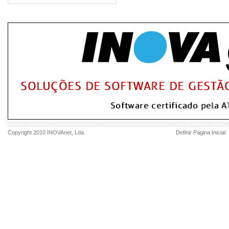
Copyright 2010
INOVAnet
, Lda.
Definir Página Inicial