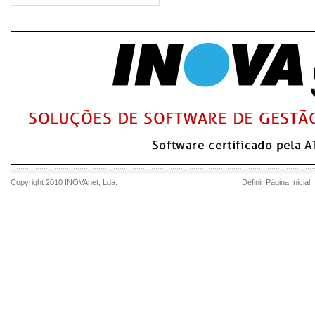
Copyright 2010
INOVAnet
, Lda.
Definir Página Inicial