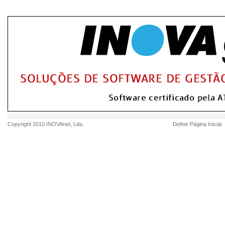
Copyright 2010
INOVAnet
, Lda.
Definir Página Inicial