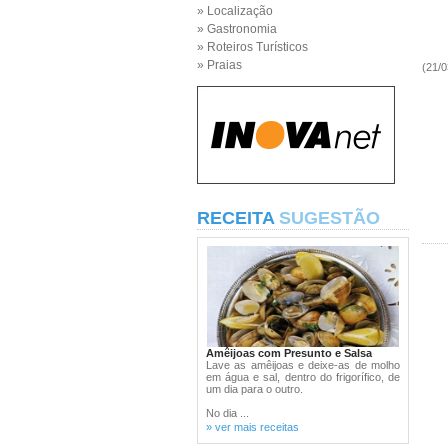
» Localização
» Gastronomia
» Roteiros Turísticos
» Praias
(21/0
RECEITA
SUGESTÃO
Amêijoas com Presunto e Salsa
Lave as amêijoas e deixe-as de molho
em água e sal, dentro do frigorífico, de
um dia para o outro.
No dia ...
» ver mais receitas