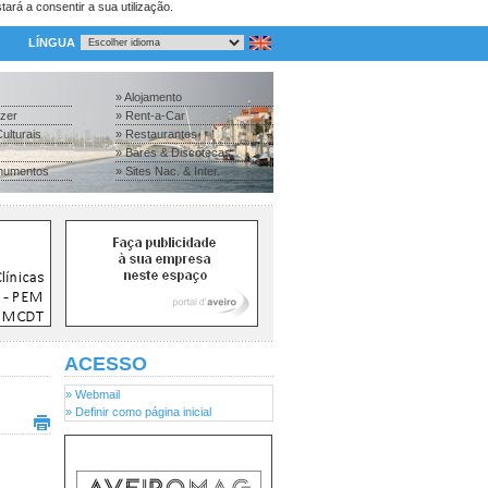
tará a consentir a sua utilização.
LÍNGUA
» Alojamento
azer
» Rent-a-Car
ulturais
» Restaurantes
» Bares & Discotecas
numentos
» Sites Nac. & Inter.
ACESSO
» Webmail
» Definir como página inicial