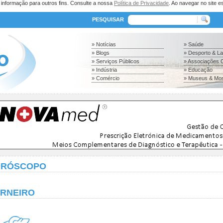
a informação para outros fins. Consulte a nossa
Política de Privacidade
. Ao navegar no site es
PESQUISAR
» Notícias
» Saúde
» Blogs
» Desporto & L
» Serviços Públicos
» Associações C
» Indústria
» Educação
» Comércio
» Museus & Mo
ORÓSCOPO
RNEIRO